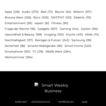
Apps
(128)
Audio
(370)
Bad
(73)
Beurer
(64)
Bitkom
(107)
Braune Ware
(256)
Büro
(305)
DNT/FNT
(103)
Elektrik
(113)
Entertainment
(85)
expert
(61)
Fitness
(90)
Frage der Woche
(95)
Gadgets
(927)
Gaming
(144)
Garten
(165)
Gesundheit & Beauty
(169)
Imaging
(100)
Küche
(410)
Miele
(74)
Nachhaltigkeit
(137)
Reinigen & Putzen
(243)
Samsung
(99)
Sicherheit
(96)
Smarte Mobilgeräte
(181)
Smart Home
(520)
Smartphone
(130)
TV
(219)
Weiße Ware
(284)
Wohnzimmer
(394)
KONTAKT
DATENSCHUTZ
IMPRESSUM
AGB