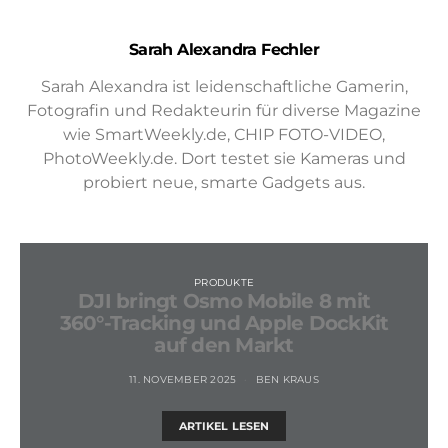
Sarah Alexandra Fechler
Sarah Alexandra ist leidenschaftliche Gamerin,
Fotografin und Redakteurin für diverse Magazine
wie SmartWeekly.de, CHIP FOTO-VIDEO,
PhotoWeekly.de. Dort testet sie Kameras und
probiert neue, smarte Gadgets aus.
PRODUKTE
DJI bringt Osmo Mobile 8 mit
360°-Tracking und Apple DockKit
auf den Markt
11. NOVEMBER 2025
BEN KRAUS
ARTIKEL LESEN