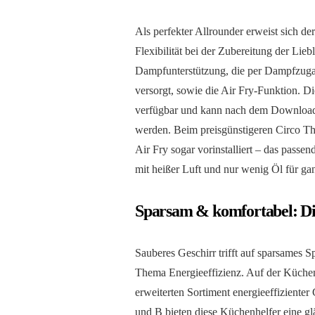
Als perfekter Allrounder erweist sich d
Flexibilität bei der Zubereitung der Lie
Dampfunterstützung, die per Dampfzugabe
versorgt, sowie die Air Fry-Funktion. 
verfügbar und kann nach dem Download i
werden. Beim preisgünstigeren Circo
Air Fry sogar vorinstalliert – das passe
mit heißer Luft und nur wenig Öl für g
Sparsam & komfortabel: D
Sauberes Geschirr trifft auf sparsames S
Thema Energieeffizienz. Auf der Küche
erweiterten Sortiment energieeffizienter
und B bieten diese Küchenhelfer eine gl