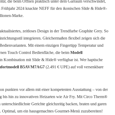
entür, die beim Öffnen praktisch unter dem Garraum verschwindet,
 im Frühjahr 2024 knackte NEFF für den ikonischen Slide & Hide®-
illionen-Marke.
aktualisiertes, zeitloses Design in der Trendfarbe Graphite Grey. So
inrichtungsstil integrieren. Gleichermaßen flexibel zeigen sich die
edienvarianten. Mit einem einzigen Fingertipp Temperatur und
ernen Touch Control Bedienfläche, die beim
Modell
n Kombination mit Slide & Hide® verfügbar ist. Wer haptische
fortmodell B5AVM7AG7
(2.491 € UPE) auf voll versenkbare
on punkten vor allem mit einer kompetenten Ausstattung – von der
ng bis hin zu innovativen Heizarten wie Air Fry. Mit Circo Therm®
unterschiedlichste Gerichte gleichzeitig backen, braten und garen
. Optimal, um ein hausgemachtes Gourmet-Menü zuzubereiten!