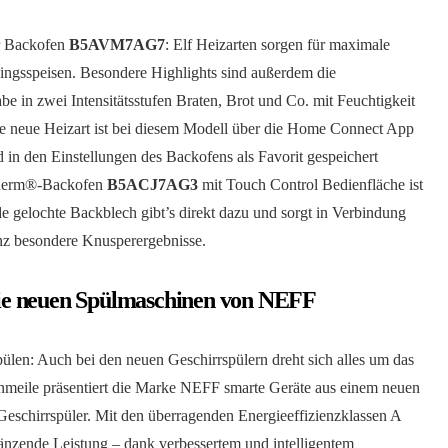
er Backofen
B5AVM7AG7
: Elf Heizarten sorgen für maximale
blingsspeisen. Besondere Highlights sind außerdem die
 in zwei Intensitätsstufen Braten, Brot und Co. mit Feuchtigkeit
Die neue Heizart ist bei diesem Modell über die Home Connect App
n den Einstellungen des Backofens als Favorit gespeichert
 Therm®-Backofen
B5ACJ7AG3
mit Touch Control Bedienfläche ist
nde gelochte Backblech gibt’s direkt dazu und sorgt in Verbindung
anz besondere Knusperergebnisse.
ie neuen Spülmaschinen von NEFF
pülen: Auch bei den neuen Geschirrspülern dreht sich alles um das
nmeile präsentiert die Marke NEFF smarte Geräte aus einem neuen
 Geschirrspüler. Mit den überragenden Energieeffizienzklassen A
änzende Leistung – dank verbessertem und intelligentem