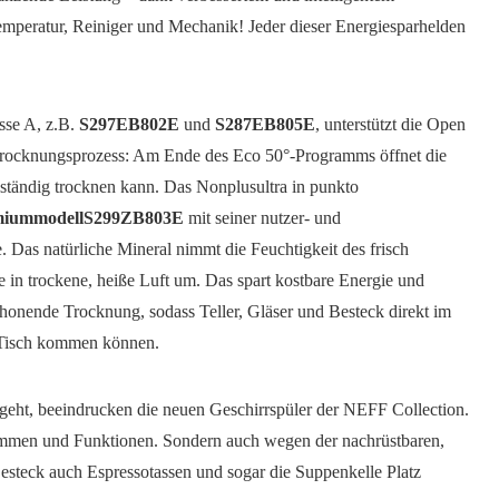
mperatur, Reiniger und Mechanik! Jeder dieser Energiesparhelden
sse A, z.B.
S297EB802E
und
S287EB805E
, unterstützt die Open
rocknungsprozess: Am Ende des Eco 50°-Programms öffnet die
lständig trocknen kann. Das Nonplusultra in punkto
miummodell
S299ZB803E
mit seiner nutzer- und
 Das natürliche Mineral nimmt die Feuchtigkeit des frisch
e in trockene, heiße Luft um. Das spart kostbare Energie und
schonende Trocknung, sodass Teller, Gläser und Besteck direkt im
n Tisch kommen können.
geht, beeindrucken die neuen Geschirrspüler der NEFF Collection.
ammen und Funktionen. Sondern auch wegen der nachrüstbaren,
esteck auch Espressotassen und sogar die Suppenkelle Platz