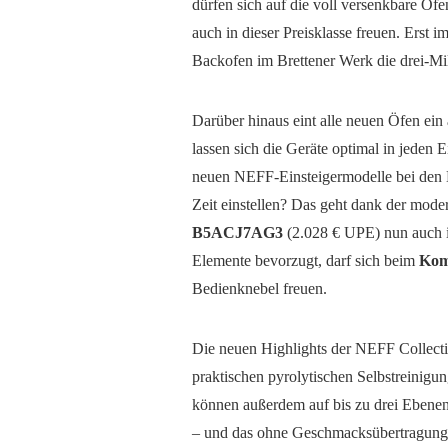
dürfen sich auf die voll versenkbare Of
auch in dieser Preisklasse freuen. Erst
Backofen im Brettener Werk die drei-M
Darüber hinaus eint alle neuen Öfen ein 
lassen sich die Geräte optimal in jeden E
neuen NEFF-Einsteigermodelle bei den B
Zeit einstellen? Das geht dank der mod
B5ACJ7AG3
(2.028 € UPE) nun auch i
Elemente bevorzugt, darf sich beim
Kom
Bedienknebel freuen.
Die neuen Highlights der NEFF Collecti
praktischen pyrolytischen Selbstreinigu
können außerdem auf bis zu drei Ebenen 
– und das ohne Geschmacksübertragung