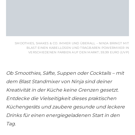
SMOOTHIES, SHAKES & CO. IMMER UND ÜBERALL – NINJA BRINGT MIT
BLAST EINEN KABELLOSEN UND TRAGBAREN POWERMIXER IN
VERSCHIEDENEN FARBEN AUF DEN MARKT; 59,99 EURO (UVP)
Ob Smoothies, Säfte, Suppen oder Cocktails – mit
dem Blast Standmixer von Ninja sind deiner
Kreativität in der Küche keine Grenzen gesetzt.
Entdecke die Vielseitigkeit dieses praktischen
Küchengeräts und zaubere gesunde und leckere
Drinks für einen energiegeladenen Start in den
Tag.