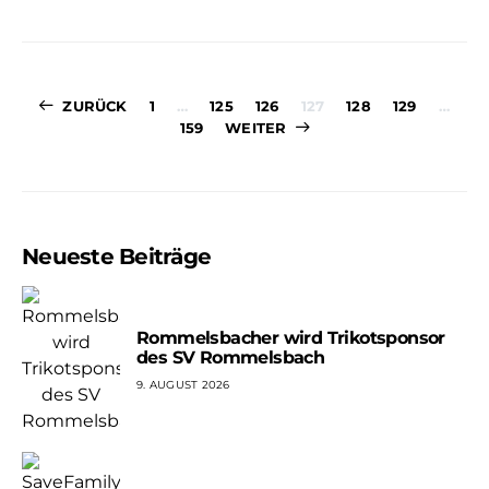
Seitennummer
ZURÜCK
1
…
125
126
127
128
129
…
159
WEITER
der
Beiträge
Neueste Beiträge
Rommelsbacher wird Trikotsponsor
des SV Rommelsbach
9. AUGUST 2026