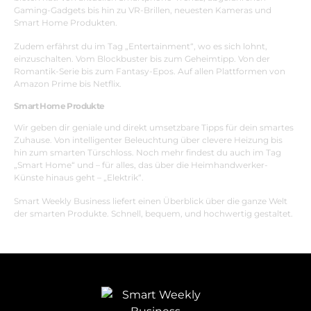
Gaming-Gadgets bis hin zu VR-Brillen, neuesten Kameras und
Smart Home Produkten.
Zudem erfährst du im Tag „
Entertainment
“, wo es sich lohnt,
einzuschalten. Vom Blockbuster bis zum Geheimtipp. Von der
Romantik-Serie bis zum Fantasy-Epos. Auf allen Plattformen von
Amazon Prime bis Netflix.
Smart Home Produkte
Wir geben dir geniale und direkt umsetzbare Tipps für dein smartes
Zuhause. Von intelligenter Beleuchtung über clevere Heizung bis
hin zum smarten Türschloss. Noch mehr findest du auch im Tag
„
Smart Hom
e“ und – für alles, das über die Heimhandwerker-
Künste hinaus geht – „
Elektrik
“.
Smart Weekly Business liefert einen Überblick über die ganze Welt
der smarten Produkte. Schnell, bequem, und hochwertig gestaltet.