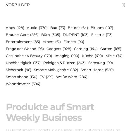
VORBILDER
(1)
Apps
(128)
Audio
(370)
Bad
(73)
Beurer
(64)
Bitkom
(107)
Braune Ware
(256)
Büro
(305)
DNT/FNT
(103)
Elektrik
(113)
Entertainment
(85)
expert
(61)
Fitness
(90)
Frage der Woche
(95)
Gadgets
(928)
Gaming
(144)
Garten
(165)
Gesundheit & Beauty
(170)
Imaging
(100)
Küche
(410)
Miele
(74)
Nachhaltigkeit
(137)
Reinigen & Putzen
(243)
Samsung
(99)
Sicherheit
(96)
Smarte Mobilgeräte
(182)
Smart Home
(520)
Smartphone
(130)
TV
(219)
Weiße Ware
(284)
Wohnzimmer
(394)
Produkte auf Smart
Weekly Business
Du liebst smarte Gadgets, die neueste Technik ist dein Gebiet und