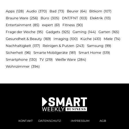
Apps
(128)
Audio
(370)
Bad
(73)
Beurer
(64)
Bitkom
(107)
Braune Ware
(256)
Büro
(305)
DNT/FNT
(103)
Elektrik
(113)
Entertainment
(85)
expert
(61)
Fitness
(90)
Frage der Woche
(95)
Gadgets
(925)
Gaming
(144)
Garten
(165)
Gesundheit & Beauty
(169)
Imaging
(100)
Küche
(410)
Miele
(74)
Nachhaltigkeit
(137)
Reinigen & Putzen
(243)
Samsung
(99)
Sicherheit
(96)
Smarte Mobilgeräte
(181)
Smart Home
(519)
Smartphone
(130)
TV
(219)
Weiße Ware
(284)
Wohnzimmer
(394)
KONTAKT
DATENSCHUTZ
IMPRESSUM
AGB