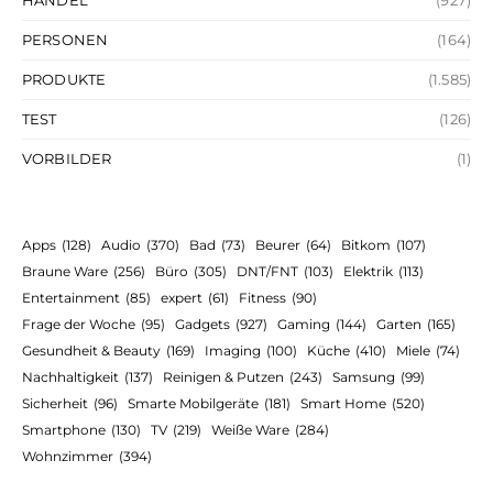
HANDEL
(927)
PERSONEN
(164)
PRODUKTE
(1.585)
TEST
(126)
VORBILDER
(1)
Apps
(128)
Audio
(370)
Bad
(73)
Beurer
(64)
Bitkom
(107)
Braune Ware
(256)
Büro
(305)
DNT/FNT
(103)
Elektrik
(113)
Entertainment
(85)
expert
(61)
Fitness
(90)
Frage der Woche
(95)
Gadgets
(927)
Gaming
(144)
Garten
(165)
Gesundheit & Beauty
(169)
Imaging
(100)
Küche
(410)
Miele
(74)
Nachhaltigkeit
(137)
Reinigen & Putzen
(243)
Samsung
(99)
Sicherheit
(96)
Smarte Mobilgeräte
(181)
Smart Home
(520)
Smartphone
(130)
TV
(219)
Weiße Ware
(284)
Wohnzimmer
(394)