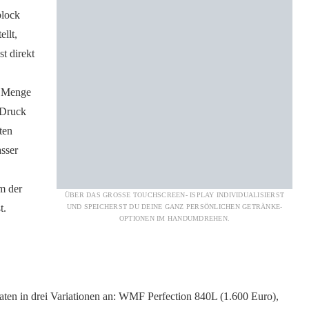
block
ellt,
t direkt
e Menge
 Druck
ten
sser
m der
ÜBER DAS GROSSE TOUCHSCREEN- ISPLAY INDIVIDUALISIERST U
t.
ND SPEICHERST DU DEINE GANZ PERSÖNLICHEN GETRÄNKE-O
PTIONEN IM HANDUMDREHEN.
en in drei Variationen an: WMF Perfection 840L (1.600 Euro),