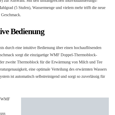
) zur Auswahl. Mit den umfangreichen Individualisierungs-
ahlgrad (5 Stufen), Wassermenge und vielem mehr trifft die neue
n Geschmack.
tive Bedienung
is durch eine intuitive Bedienung über einen hochauflösenden
eschmack sorgt die einzigartige WMF Doppel-Thermoblock-
t der zweite Thermoblock für die Erwärmung von Milch und Tee
eraturgenauigkeit, eine optimale Verteilung des erwärmten Wassers
tem ist automatisch selbstreinigend und sorgt so zuverlässig für
as WMF
nuss