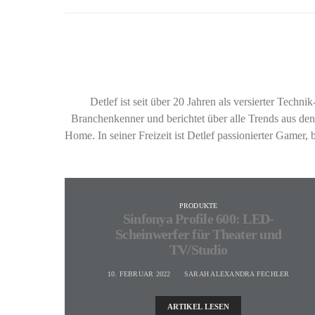
Detlef ist seit über 20 Jahren als versierter Techni
Branchenkenner und berichtet über alle Trends aus d
Home. In seiner Freizeit ist Detlef passionierter Gamer
PRODUKTE
Sinfonya Profile 600: LED-
Scheinwerfer für Theater und
TV/Studio
10. FEBRUAR 2022
SARAH ALEXANDRA FECHLER
ARTIKEL LESEN