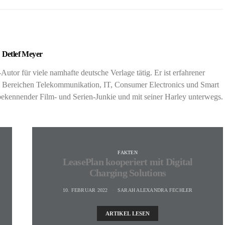
Detlef Meyer
k-Autor für viele namhafte deutsche Verlage tätig. Er ist erfahrener
en Bereichen Telekommunikation, IT, Consumer Electronics und Smart
, bekennender Film- und Serien-Junkie und mit seiner Harley unterwegs.
FAKTEN
LeasePlan kooperiert mit Digital
Charging Solutions
10. FEBRUAR 2022
SARAH ALEXANDRA FECHLER
ARTIKEL LESEN