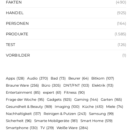
FAKTEN
(490)
HANDEL
(925)
PERSONEN
(164)
PRODUKTE
(1.585)
TEST
(126)
VORBILDER
(1)
Apps
(128)
Audio
(370)
Bad
(73)
Beurer
(64)
Bitkom
(107)
Braune Ware
(256)
Büro
(305)
DNT/FNT
(103)
Elektrik
(113)
Entertainment
(85)
expert
(61)
Fitness
(90)
Frage der Woche
(95)
Gadgets
(925)
Gaming
(144)
Garten
(165)
Gesundheit & Beauty
(169)
Imaging
(100)
Küche
(410)
Miele
(74)
Nachhaltigkeit
(137)
Reinigen & Putzen
(243)
Samsung
(99)
Sicherheit
(96)
Smarte Mobilgeräte
(181)
Smart Home
(519)
Smartphone
(130)
TV
(219)
Weiße Ware
(284)