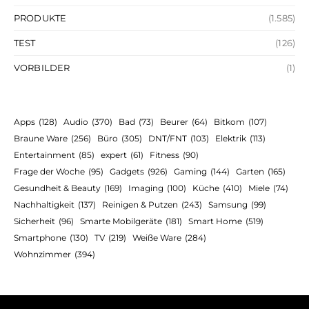
PRODUKTE
(1.585)
TEST
(126)
VORBILDER
(1)
Apps
(128)
Audio
(370)
Bad
(73)
Beurer
(64)
Bitkom
(107)
Braune Ware
(256)
Büro
(305)
DNT/FNT
(103)
Elektrik
(113)
Entertainment
(85)
expert
(61)
Fitness
(90)
Frage der Woche
(95)
Gadgets
(926)
Gaming
(144)
Garten
(165)
Gesundheit & Beauty
(169)
Imaging
(100)
Küche
(410)
Miele
(74)
Nachhaltigkeit
(137)
Reinigen & Putzen
(243)
Samsung
(99)
Sicherheit
(96)
Smarte Mobilgeräte
(181)
Smart Home
(519)
Smartphone
(130)
TV
(219)
Weiße Ware
(284)
Wohnzimmer
(394)