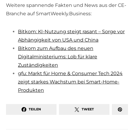
Weitere spannende Fakten und News aus der CE-
Branche auf SmartWeekly.Business:
Bitkom: KI-Nutzung steigt rasant – Sorge vor
Abhängigkeit von USA und China
Bitkom zum Aufbau des neuen
Digitalministeriums: Lob für klare
Zuständigkeiten
gfu: Markt für Home & Consumer Tech 2024
zeigt starkes Wachstum bei Smart-Home-
Produkten
TEILEN
TWEET