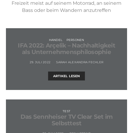
Freizeit meist auf seinem Motorrad, an seinem
Bass oder beim Wandern anzutreffen
HANDEL
PERSONEN
IFA 2022: Arçelik – Nachhaltigkeit
als Unternehmensphilosophie
29. JULI 2022
SARAH ALEXANDRA FECHLER
ARTIKEL LESEN
TEST
Das Sennheiser TV Clear Set im
Selbsttest