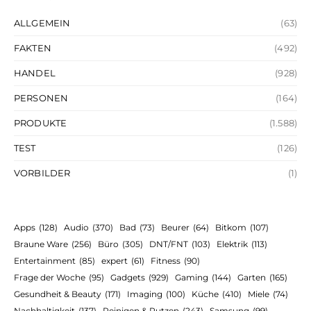
ALLGEMEIN
(63)
FAKTEN
(492)
HANDEL
(928)
PERSONEN
(164)
PRODUKTE
(1.588)
TEST
(126)
VORBILDER
(1)
Apps
(128)
Audio
(370)
Bad
(73)
Beurer
(64)
Bitkom
(107)
Braune Ware
(256)
Büro
(305)
DNT/FNT
(103)
Elektrik
(113)
Entertainment
(85)
expert
(61)
Fitness
(90)
Frage der Woche
(95)
Gadgets
(929)
Gaming
(144)
Garten
(165)
Gesundheit & Beauty
(171)
Imaging
(100)
Küche
(410)
Miele
(74)
Nachhaltigkeit
(137)
Reinigen & Putzen
(243)
Samsung
(99)