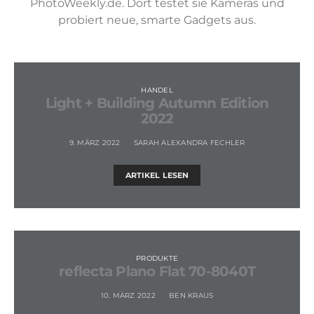
PhotoWeekly.de. Dort testet sie Kameras und
probiert neue, smarte Gadgets aus.
HANDEL
Light + Building Autumn Edition
2022
9. MÄRZ 2022
SARAH ALEXANDRA FECHLER
ARTIKEL LESEN
PRODUKTE
reflecta Plano Flat 70-8040T
10. MÄRZ 2022
BEN KRAUS