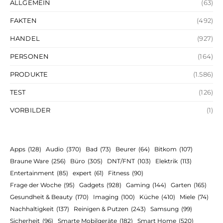
ALLGEMEIN
(63)
FAKTEN
(492)
HANDEL
(927)
PERSONEN
(164)
PRODUKTE
(1.586)
TEST
(126)
VORBILDER
(1)
Apps
(128)
Audio
(370)
Bad
(73)
Beurer
(64)
Bitkom
(107)
Braune Ware
(256)
Büro
(305)
DNT/FNT
(103)
Elektrik
(113)
Entertainment
(85)
expert
(61)
Fitness
(90)
Frage der Woche
(95)
Gadgets
(928)
Gaming
(144)
Garten
(165)
Gesundheit & Beauty
(170)
Imaging
(100)
Küche
(410)
Miele
(74)
Nachhaltigkeit
(137)
Reinigen & Putzen
(243)
Samsung
(99)
Sicherheit
(96)
Smarte Mobilgeräte
(182)
Smart Home
(520)