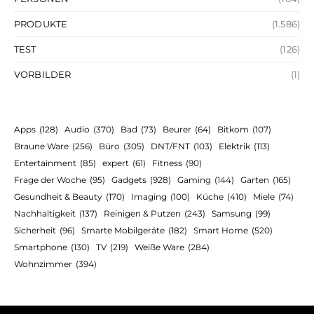
PRODUKTE
(1.586)
TEST
(126)
VORBILDER
(1)
Apps
(128)
Audio
(370)
Bad
(73)
Beurer
(64)
Bitkom
(107)
Braune Ware
(256)
Büro
(305)
DNT/FNT
(103)
Elektrik
(113)
Entertainment
(85)
expert
(61)
Fitness
(90)
Frage der Woche
(95)
Gadgets
(928)
Gaming
(144)
Garten
(165)
Gesundheit & Beauty
(170)
Imaging
(100)
Küche
(410)
Miele
(74)
Nachhaltigkeit
(137)
Reinigen & Putzen
(243)
Samsung
(99)
Sicherheit
(96)
Smarte Mobilgeräte
(182)
Smart Home
(520)
Smartphone
(130)
TV
(219)
Weiße Ware
(284)
Wohnzimmer
(394)