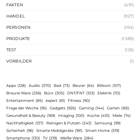
FAKTEN
(491)
HANDEL
(927)
PERSONEN
(164)
PRODUKTE
(1.585)
TEST
(126)
VORBILDER
(1)
Apps
(128)
Audio
(370)
Bad
(73)
Beurer
(64)
Bitkom
(107)
Braune Ware
(256)
Büro
(305)
DNT/FNT
(103)
Elektrik
(113)
Entertainment
(85)
expert
(61)
Fitness
(90)
Frage der Woche
(95)
Gadgets
(926)
Gaming
(144)
Garten
(165)
Gesundheit & Beauty
(169)
Imaging
(100)
Küche
(410)
Miele
(74)
Nachhaltigkeit
(137)
Reinigen & Putzen
(243)
Samsung
(99)
Sicherheit
(96)
Smarte Mobilgeräte
(181)
Smart Home
(519)
Smartphone
(130)
TV
(219)
Weiße Ware
(284)