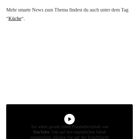
Mehr smarte News zum Thema findest du auch unter dem Tag
“
Küche
“.
Sie sehen gerade einen Platzhalterinhalt von
YouTube
. Um auf den eigentlichen Inhalt
zuzugreifen, klicken Sie auf die Schaltfläche