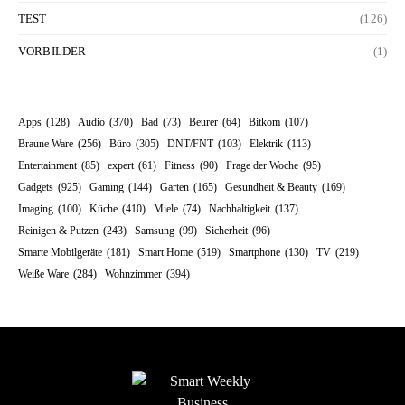
TEST
(126)
VORBILDER
(1)
Apps
(128)
Audio
(370)
Bad
(73)
Beurer
(64)
Bitkom
(107)
Braune Ware
(256)
Büro
(305)
DNT/FNT
(103)
Elektrik
(113)
Entertainment
(85)
expert
(61)
Fitness
(90)
Frage der Woche
(95)
Gadgets
(925)
Gaming
(144)
Garten
(165)
Gesundheit & Beauty
(169)
Imaging
(100)
Küche
(410)
Miele
(74)
Nachhaltigkeit
(137)
Reinigen & Putzen
(243)
Samsung
(99)
Sicherheit
(96)
Smarte Mobilgeräte
(181)
Smart Home
(519)
Smartphone
(130)
TV
(219)
Weiße Ware
(284)
Wohnzimmer
(394)