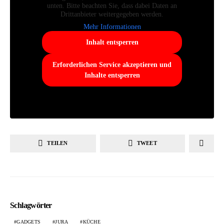
unten. Bitte beachten Sie, dass dabei Daten an
Drittanbieter weitergegeben werden.
Mehr Informationen
Inhalt entsperren
Erforderlichen Service akzeptieren und
Inhalte entsperren
TEILEN
TWEET
Schlagwörter
GADGETS
JURA
KÜCHE