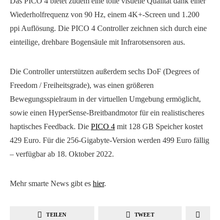
Das PICO 4 bietet zudem eine tolle visuelle Qualität dank einer
Wiederholfrequenz von 90 Hz, einem 4K+-Screen und 1.200
ppi Auflösung. Die PICO 4 Controller zeichnen sich durch eine
einteilige, drehbare Bogensäule mit Infrarotsensoren aus.
Die Controller unterstützen außerdem sechs DoF (Degrees of
Freedom / Freiheitsgrade), was einen größeren
Bewegungsspielraum in der virtuellen Umgebung ermöglicht,
sowie einen HyperSense-Breitbandmotor für ein realistischeres
haptisches Feedback. Die
PICO 4
mit 128 GB Speicher kostet
429 Euro. Für die 256-Gigabyte-Version werden 499 Euro fällig
– verfügbar ab 18. Oktober 2022.
Mehr smarte News gibt es
hier
.
TEILEN
TWEET