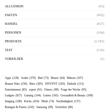
ALLGEMEIN
(63)
FAKTEN
(492)
HANDEL
(927)
PERSONEN
(164)
PRODUKTE
(1.585)
TEST
(126)
VORBILDER
(1)
Apps
(128)
Audio
(370)
Bad
(73)
Beurer
(64)
Bitkom
(107)
Braune Ware
(256)
Büro
(305)
DNT/FNT
(103)
Elektrik
(113)
Entertainment
(85)
expert
(61)
Fitness
(90)
Frage der Woche
(95)
Gadgets
(927)
Gaming
(144)
Garten
(165)
Gesundheit & Beauty
(169)
Imaging
(100)
Küche
(410)
Miele
(74)
Nachhaltigkeit
(137)
Reinigen & Putzen
(243)
Samsung
(99)
Sicherheit
(96)