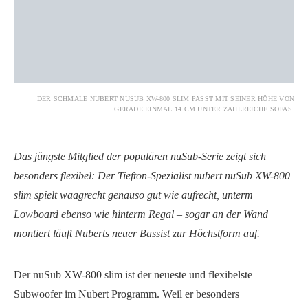
DER SCHMALE NUBERT NUSUB XW-800 SLIM PASST MIT SEINER HÖHE VON
GERADE EINMAL 14 CM UNTER ZAHLREICHE SOFAS.
Das jüngste Mitglied der populären nuSub-Serie zeigt sich
besonders flexibel: Der Tiefton-Spezialist nubert nuSub XW-800
slim spielt waagrecht genauso gut wie aufrecht, unterm
Lowboard ebenso wie hinterm Regal – sogar an der Wand
montiert läuft Nuberts neuer Bassist zur Höchstform auf.
Der nuSub XW-800 slim ist der neueste und flexibelste
Subwoofer im Nubert Programm. Weil er besonders