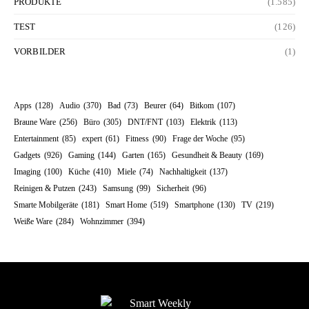
PRODUKTE
(1.585)
TEST
(126)
VORBILDER
(1)
Apps
(128)
Audio
(370)
Bad
(73)
Beurer
(64)
Bitkom
(107)
Braune Ware
(256)
Büro
(305)
DNT/FNT
(103)
Elektrik
(113)
Entertainment
(85)
expert
(61)
Fitness
(90)
Frage der Woche
(95)
Gadgets
(926)
Gaming
(144)
Garten
(165)
Gesundheit & Beauty
(169)
Imaging
(100)
Küche
(410)
Miele
(74)
Nachhaltigkeit
(137)
Reinigen & Putzen
(243)
Samsung
(99)
Sicherheit
(96)
Smarte Mobilgeräte
(181)
Smart Home
(519)
Smartphone
(130)
TV
(219)
Weiße Ware
(284)
Wohnzimmer
(394)