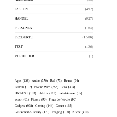
FAKTEN
(492)
HANDEL
(927)
PERSONEN
(164)
PRODUKTE
(1.586)
TEST
(126)
VORBILDER
(1)
Apps
(128)
Audio
(370)
Bad
(73)
Beurer
(64)
Bitkom
(107)
Braune Ware
(256)
Büro
(305)
DNT/FNT
(103)
Elektrik
(113)
Entertainment
(85)
expert
(61)
Fitness
(90)
Frage der Woche
(95)
Gadgets
(928)
Gaming
(144)
Garten
(165)
Gesundheit & Beauty
(170)
Imaging
(100)
Küche
(410)