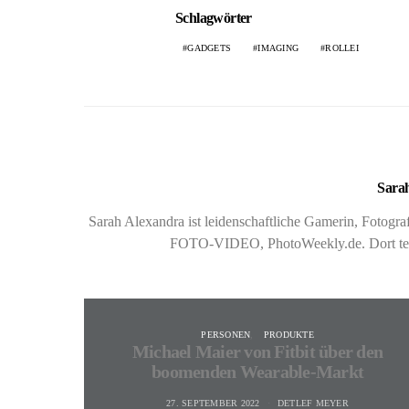
Schlagwörter
GADGETS
IMAGING
ROLLEI
Sarah
Sarah Alexandra ist leidenschaftliche Gamerin, Fotog
FOTO-VIDEO, PhotoWeekly.de. Dort teste
PERSONEN
PRODUKTE
Michael Maier von Fitbit über den
boomenden Wearable-Markt
27. SEPTEMBER 2022
DETLEF MEYER