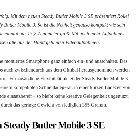
folg. Mit dem neuen Steady Butler Mobile 3 SE präsentiert Rollei
y Butler Mobile 3. So ist die Neuheit genauso kompakt wie sein
e einmal nur 15,2 Zentimeter groß. Mit noch mehr Aufnahme-
Achsen alle aus der Hand gefilmten Videoaufnahmen.
ne montiertes Smartphone ganz einfach ein- und ausschalten. Das
mlos auch zwischendurch aus dem Gimbal herausgenommen werden
uf. Für zusätzliche Flexibilität bietet der Steady Butler Mobile 3
t einem kompatiblen Schnellladegerät, in einer kurzen Ladezeit von
de einsatzbereit – so bleibt keine kreative Gelegenheit ungenutzt.
on durch das geringe Gewicht von lediglich 355 Gramm.
en Steady Butler Mobile 3 SE