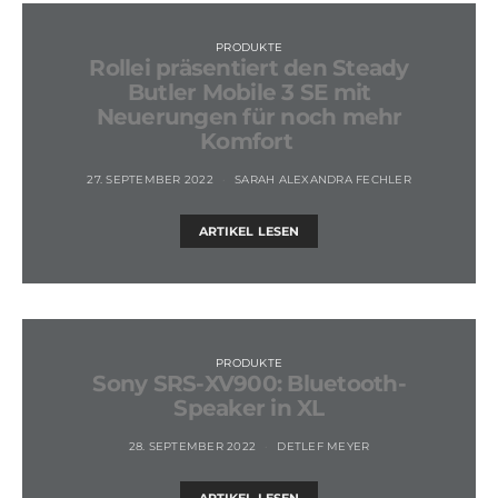
PRODUKTE
Rollei präsentiert den Steady
Butler Mobile 3 SE mit
Neuerungen für noch mehr
Komfort
27. SEPTEMBER 2022
SARAH ALEXANDRA FECHLER
ARTIKEL LESEN
PRODUKTE
Sony SRS-XV900: Bluetooth-
Speaker in XL
28. SEPTEMBER 2022
DETLEF MEYER
ARTIKEL LESEN