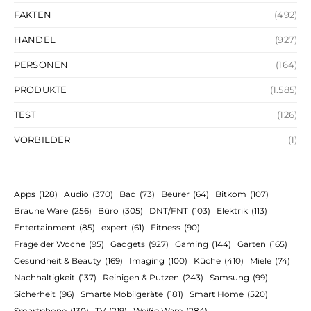
FAKTEN
(492)
HANDEL
(927)
PERSONEN
(164)
PRODUKTE
(1.585)
TEST
(126)
VORBILDER
(1)
Apps
(128)
Audio
(370)
Bad
(73)
Beurer
(64)
Bitkom
(107)
Braune Ware
(256)
Büro
(305)
DNT/FNT
(103)
Elektrik
(113)
Entertainment
(85)
expert
(61)
Fitness
(90)
Frage der Woche
(95)
Gadgets
(927)
Gaming
(144)
Garten
(165)
Gesundheit & Beauty
(169)
Imaging
(100)
Küche
(410)
Miele
(74)
Nachhaltigkeit
(137)
Reinigen & Putzen
(243)
Samsung
(99)
Sicherheit
(96)
Smarte Mobilgeräte
(181)
Smart Home
(520)
Smartphone
(130)
TV
(219)
Weiße Ware
(284)