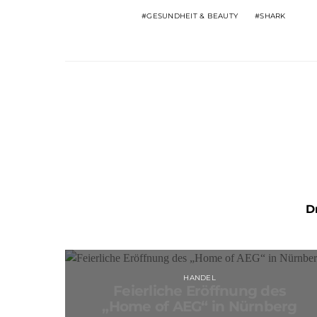
GESUNDHEIT & BEAUTY
SHARK
D
HANDEL
Feierliche Eröffnung des
„Home of AEG“ in Nürnberg