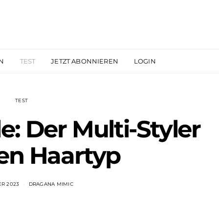
N
TEST
JETZT ABONNIEREN
LOGIN
TEST
e: Der Multi-Styler
den Haartyp
ER 2023
DRAGANA MIMIC