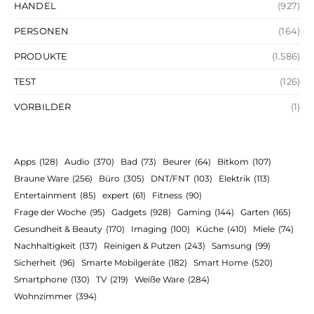
HANDEL
(927)
PERSONEN
(164)
PRODUKTE
(1.586)
TEST
(126)
VORBILDER
(1)
Apps
(128)
Audio
(370)
Bad
(73)
Beurer
(64)
Bitkom
(107)
Braune Ware
(256)
Büro
(305)
DNT/FNT
(103)
Elektrik
(113)
Entertainment
(85)
expert
(61)
Fitness
(90)
Frage der Woche
(95)
Gadgets
(928)
Gaming
(144)
Garten
(165)
Gesundheit & Beauty
(170)
Imaging
(100)
Küche
(410)
Miele
(74)
Nachhaltigkeit
(137)
Reinigen & Putzen
(243)
Samsung
(99)
Sicherheit
(96)
Smarte Mobilgeräte
(182)
Smart Home
(520)
Smartphone
(130)
TV
(219)
Weiße Ware
(284)
Wohnzimmer
(394)