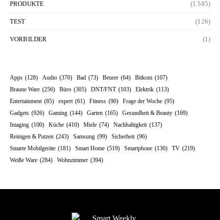
PRODUKTE
(1.585)
TEST
(126)
VORBILDER
(1)
Apps
(128)
Audio
(370)
Bad
(73)
Beurer
(64)
Bitkom
(107)
Braune Ware
(256)
Büro
(305)
DNT/FNT
(103)
Elektrik
(113)
Entertainment
(85)
expert
(61)
Fitness
(90)
Frage der Woche
(95)
Gadgets
(926)
Gaming
(144)
Garten
(165)
Gesundheit & Beauty
(169)
Imaging
(100)
Küche
(410)
Miele
(74)
Nachhaltigkeit
(137)
Reinigen & Putzen
(243)
Samsung
(99)
Sicherheit
(96)
Smarte Mobilgeräte
(181)
Smart Home
(519)
Smartphone
(130)
TV
(219)
Weiße Ware
(284)
Wohnzimmer
(394)