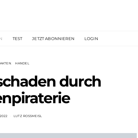
N
TEST
JETZT ABONNIEREN
LOGIN
FAKTEN
HANDEL
nschaden durch
npiraterie
 2022
LUTZ ROSSMEISL