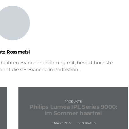
utz Rossmeisl
0 Jahren Branchenerfahrung mit, besitzt höchste
nt die CE-Branche in Perfektion.
PRODUKTE
Philips Lumea IPL Series 9000:
im Sommer haarfrei
5. MÄRZ 2022
BEN KRAUS