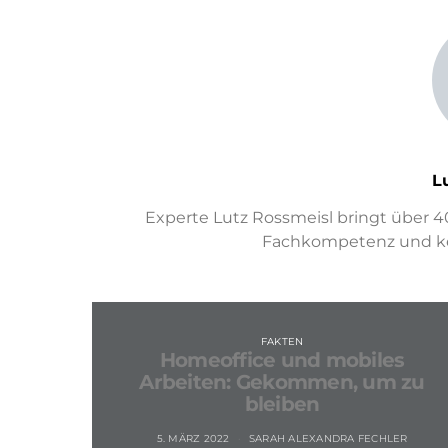
L
Experte Lutz Rossmeisl bringt über 4
Fachkompetenz und ken
FAKTEN
Homeoffice und mobiles
Arbeiten: Gekommen, um zu
bleiben
5. MÄRZ 2022
SARAH ALEXANDRA FECHLER