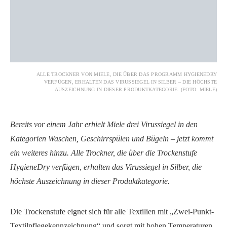
ALLE TROCKNER VON MIELE, DIE ÜBER DAS PROGRAMM HYGIENEDRY
VERFÜGEN, ERHALTEN DAS VIRUSSIEGEL IN SILBER – DIE HÖCHSTE
AUSZEICHNUNG IN DIESER PRODUKTKATEGORIE. (FOTO: MIELE)
Bereits vor einem Jahr erhielt Miele drei Virussiegel in den
Kategorien Waschen, Geschirrspülen und Bügeln – jetzt kommt
ein weiteres hinzu. Alle Trockner, die über die Trockenstufe
HygieneDry verfügen, erhalten das Virussiegel in Silber, die
höchste Auszeichnung in dieser Produktkategorie.
Die Trockenstufe eignet sich für alle Textilien mit „Zwei-Punkt-
Textilpflegekennzeichnung“ und sorgt mit hohen Temperaturen