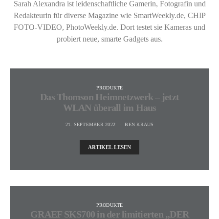
Sarah Alexandra ist leidenschaftliche Gamerin, Fotografin und
Redakteurin für diverse Magazine wie SmartWeekly.de, CHIP
FOTO-VIDEO, PhotoWeekly.de. Dort testet sie Kameras und
probiert neue, smarte Gadgets aus.
PRODUKTE
Das Thomson Heimnetzwerk – jetzt
WLAN überall im Haus
21. SEPTEMBER 2022
BEN KRAUS
ARTIKEL LESEN
PRODUKTE
GRAEF SKS700 in der limitierten „DER