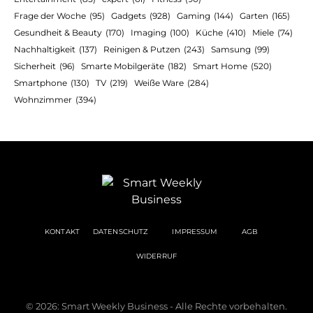
Frage der Woche
(95)
Gadgets
(928)
Gaming
(144)
Garten
(165)
Gesundheit & Beauty
(170)
Imaging
(100)
Küche
(410)
Miele
(74)
Nachhaltigkeit
(137)
Reinigen & Putzen
(243)
Samsung
(99)
Sicherheit
(96)
Smarte Mobilgeräte
(182)
Smart Home
(520)
Smartphone
(130)
TV
(219)
Weiße Ware
(284)
Wohnzimmer
(394)
KONTAKT
DATENSCHUTZ
IMPRESSUM
AGB
WIDERRUF
© 2026: Smart Weekly Business - Alle Rechte vorbehalten.