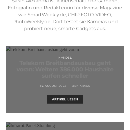
Sarah Alexandra ist leidenschaftliche Gamerin,
Fotografin und Redakteurin für diverse Magazine
wie SmartWeekly.de, CHIP FOTO-VIDEO,
PhotoWeekly.de. Dort testet sie Kameras und
probiert neue, smarte Gadgets aus.
HANDEL
Telekom Breitbandausbau geht
voran: Weitere 386.000 Haushalte
surfen schneller
14. AUGUST 2022
BEN KRAUS
ARTIKEL LESEN