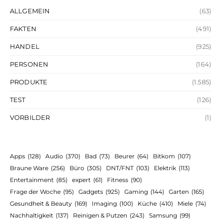
ALLGEMEIN
(63)
FAKTEN
(491)
HANDEL
(925)
PERSONEN
(164)
PRODUKTE
(1.585)
TEST
(126)
VORBILDER
(1)
Apps
(128)
Audio
(370)
Bad
(73)
Beurer
(64)
Bitkom
(107)
Braune Ware
(256)
Büro
(305)
DNT/FNT
(103)
Elektrik
(113)
Entertainment
(85)
expert
(61)
Fitness
(90)
Frage der Woche
(95)
Gadgets
(925)
Gaming
(144)
Garten
(165)
Gesundheit & Beauty
(169)
Imaging
(100)
Küche
(410)
Miele
(74)
Nachhaltigkeit
(137)
Reinigen & Putzen
(243)
Samsung
(99)