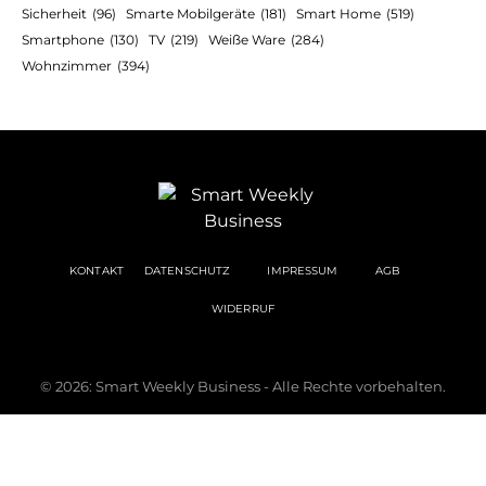
Sicherheit
(96)
Smarte Mobilgeräte
(181)
Smart Home
(519)
Smartphone
(130)
TV
(219)
Weiße Ware
(284)
Wohnzimmer
(394)
KONTAKT
DATENSCHUTZ
IMPRESSUM
AGB
WIDERRUF
© 2026: Smart Weekly Business - Alle Rechte vorbehalten.