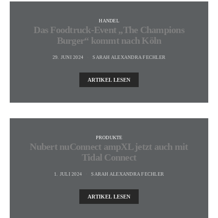
HANDEL
Das Foodtruck-Event „The Champions
Burger“ kommt nach Köln
29. JUNI 2024
SARAH ALEXANDRA FECHLER
ARTIKEL LESEN
PRODUKTE
Nubert nuConnect ampXL jetzt auch mit
Tidal Connect
1. JULI 2024
SARAH ALEXANDRA FECHLER
ARTIKEL LESEN