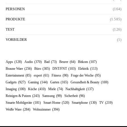
PERSONEN
(164)
PRODUKTE
(1.585)
TEST
(126)
VORBILDER
(1)
Apps
(128)
Audio
(370)
Bad
(73)
Beurer
(64)
Bitkom
(107)
Braune Ware
(256)
Büro
(305)
DNT/FNT
(103)
Elektrik
(113)
Entertainment
(85)
expert
(61)
Fitness
(90)
Frage der Woche
(95)
Gadgets
(927)
Gaming
(144)
Garten
(165)
Gesundheit & Beauty
(169)
Imaging
(100)
Küche
(410)
Miele
(74)
Nachhaltigkeit
(137)
Reinigen & Putzen
(243)
Samsung
(99)
Sicherheit
(96)
Smarte Mobilgeräte
(181)
Smart Home
(520)
Smartphone
(130)
TV
(219)
Weiße Ware
(284)
Wohnzimmer
(394)