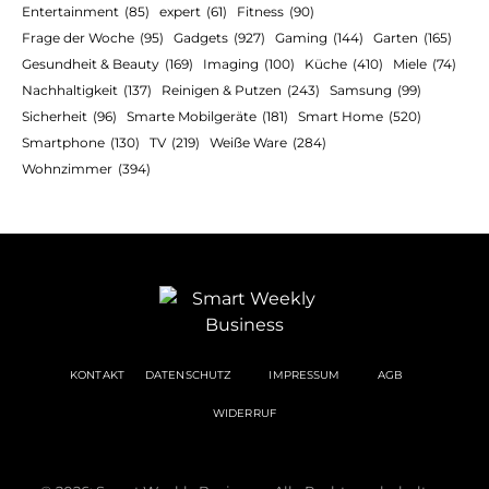
Entertainment
(85)
expert
(61)
Fitness
(90)
Frage der Woche
(95)
Gadgets
(927)
Gaming
(144)
Garten
(165)
Gesundheit & Beauty
(169)
Imaging
(100)
Küche
(410)
Miele
(74)
Nachhaltigkeit
(137)
Reinigen & Putzen
(243)
Samsung
(99)
Sicherheit
(96)
Smarte Mobilgeräte
(181)
Smart Home
(520)
Smartphone
(130)
TV
(219)
Weiße Ware
(284)
Wohnzimmer
(394)
KONTAKT
DATENSCHUTZ
IMPRESSUM
AGB
WIDERRUF