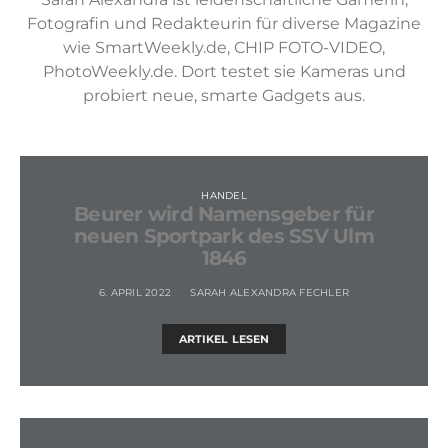
Fotografin und Redakteurin für diverse Magazine
wie SmartWeekly.de, CHIP FOTO-VIDEO,
PhotoWeekly.de. Dort testet sie Kameras und
probiert neue, smarte Gadgets aus.
HANDEL
Beurer wird Namensgeber für
neuen Sportpark des SSV Ulm
1846
6. APRIL 2022
SARAH ALEXANDRA FECHLER
ARTIKEL LESEN