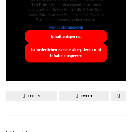
YouTube
. Um auf den eigentlichen Inhalt
zuzugreifen, klicken Sie auf die Schaltfläche
unten. Bitte beachten Sie, dass dabei Daten an
Drittanbieter weitergegeben werden.
Mehr Informationen
Inhalt entsperren
Erforderlichen Service akzeptieren und
Inhalte entsperren
TEILEN
TWEET