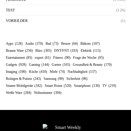
TEST
(126)
VORBILDER
(1)
Apps
(128)
Audio
(370)
Bad
(73)
Beurer
(64)
Bitkom
(107)
Braune Ware
(256)
Büro
(305)
DNT/FNT
(103)
Elektrik
(113)
Entertainment
(85)
expert
(61)
Fitness
(90)
Frage der Woche
(95)
Gadgets
(928)
Gaming
(144)
Garten
(165)
Gesundheit & Beauty
(170)
Imaging
(100)
Küche
(410)
Miele
(74)
Nachhaltigkeit
(137)
Reinigen & Putzen
(243)
Samsung
(99)
Sicherheit
(96)
Smarte Mobilgeräte
(182)
Smart Home
(520)
Smartphone
(130)
TV
(219)
Weiße Ware
(284)
Wohnzimmer
(394)