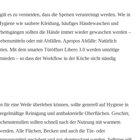
gilt es zu vermeiden, dass die Speisen verunreinigt werden. Wie in
he Hygiene wie saubere Kleidung, häufiges Händewaschen und
Arbeitsgängen sollten die Hände immer wieder gewaschen werden –
bensmitteln oder mit Abfällen. Apropos Abfälle: Natürlich
erien. Mit dem smarten Türöffner Libero 3.0 werden unnötige
rmieden – so dass der Workflow in der Küche nicht ständig
für eine Weile überleben können, sollte generell auf Hygiene in
regelmäßige Reinigung und antibakterielle Oberflächen. Geschirr,
üchenutensilien sollten schnell nach der Nutzung mit warmem
 werden. Alle Flächen, Becken und auch die Tür- oder
nigungsmittel gesäubert und gut abgetrocknet werden. Selbiges gilt