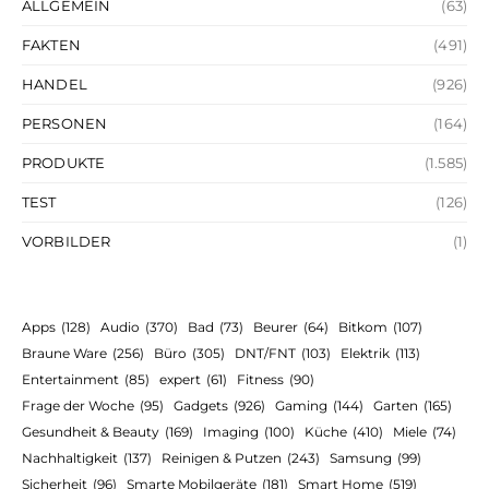
ALLGEMEIN
(63)
FAKTEN
(491)
HANDEL
(926)
PERSONEN
(164)
PRODUKTE
(1.585)
TEST
(126)
VORBILDER
(1)
Apps
(128)
Audio
(370)
Bad
(73)
Beurer
(64)
Bitkom
(107)
Braune Ware
(256)
Büro
(305)
DNT/FNT
(103)
Elektrik
(113)
Entertainment
(85)
expert
(61)
Fitness
(90)
Frage der Woche
(95)
Gadgets
(926)
Gaming
(144)
Garten
(165)
Gesundheit & Beauty
(169)
Imaging
(100)
Küche
(410)
Miele
(74)
Nachhaltigkeit
(137)
Reinigen & Putzen
(243)
Samsung
(99)
Sicherheit
(96)
Smarte Mobilgeräte
(181)
Smart Home
(519)