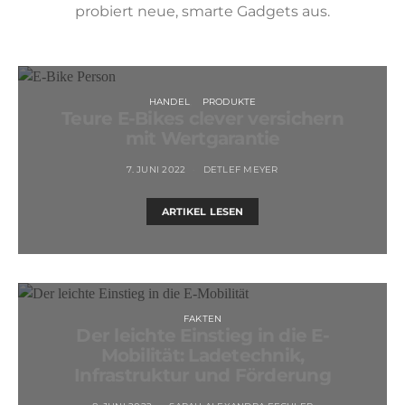
probiert neue, smarte Gadgets aus.
HANDEL
PRODUKTE
Teure E-Bikes clever versichern
mit Wertgarantie
7. JUNI 2022
DETLEF MEYER
ARTIKEL LESEN
FAKTEN
Der leichte Einstieg in die E-
Mobilität: Ladetechnik,
Infrastruktur und Förderung