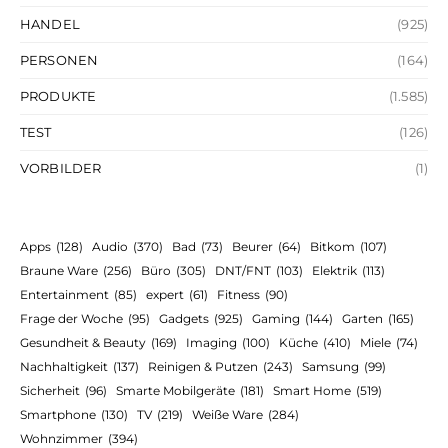
HANDEL
(925)
PERSONEN
(164)
PRODUKTE
(1.585)
TEST
(126)
VORBILDER
(1)
Apps
(128)
Audio
(370)
Bad
(73)
Beurer
(64)
Bitkom
(107)
Braune Ware
(256)
Büro
(305)
DNT/FNT
(103)
Elektrik
(113)
Entertainment
(85)
expert
(61)
Fitness
(90)
Frage der Woche
(95)
Gadgets
(925)
Gaming
(144)
Garten
(165)
Gesundheit & Beauty
(169)
Imaging
(100)
Küche
(410)
Miele
(74)
Nachhaltigkeit
(137)
Reinigen & Putzen
(243)
Samsung
(99)
Sicherheit
(96)
Smarte Mobilgeräte
(181)
Smart Home
(519)
Smartphone
(130)
TV
(219)
Weiße Ware
(284)
Wohnzimmer
(394)