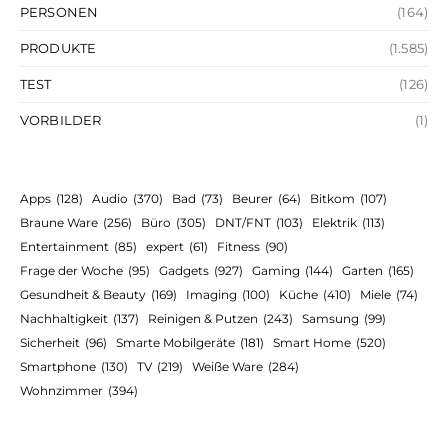
PERSONEN
(164)
PRODUKTE
(1.585)
TEST
(126)
VORBILDER
(1)
Apps
(128)
Audio
(370)
Bad
(73)
Beurer
(64)
Bitkom
(107)
Braune Ware
(256)
Büro
(305)
DNT/FNT
(103)
Elektrik
(113)
Entertainment
(85)
expert
(61)
Fitness
(90)
Frage der Woche
(95)
Gadgets
(927)
Gaming
(144)
Garten
(165)
Gesundheit & Beauty
(169)
Imaging
(100)
Küche
(410)
Miele
(74)
Nachhaltigkeit
(137)
Reinigen & Putzen
(243)
Samsung
(99)
Sicherheit
(96)
Smarte Mobilgeräte
(181)
Smart Home
(520)
Smartphone
(130)
TV
(219)
Weiße Ware
(284)
Wohnzimmer
(394)