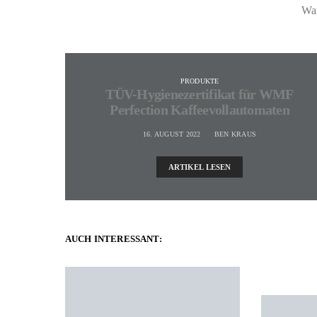
Wan
PRODUKTE
TÜV-Hygienezertifikat für WMF
Perfection Kaffeevollautomaten
16. AUGUST 2022
BEN KRAUS
ARTIKEL LESEN
AUCH INTERESSANT: