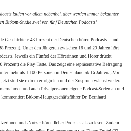
dcasts laufen vor allem nebenbei, aber werden immer bekannter
llen Bitkom-Studie zwei von fünf Deutschen Podcasts!
e Geschichten: 43 Prozent der Deutschen hören Podcasts – und
38 Prozent). Unter den Jüngeren zwischen 16 und 29 Jahren hört
odcasts. Jeweils ein Fünftel der Hörerinnen und Hörer drückt
0 Prozent) die Play-Taste. Das zeigt eine repräsentative Befragung
unter mehr als 1.100 Personen in Deutschland ab 16 Jahren. „Vor
 jetzt sind sie extrem erfolgreich und der Zuspruch wächst weiter.
 Unternehmen und auch Privatpersonen eigene Podcast-Serien an und
“, kommentiert Bitkom-Hauptgeschäftsführer Dr. Bernhard
utzerinnen und -Nutzer hören lieber Podcasts als zu lesen. Zudem
sts dem jeweils aktuellen Radioprogramm vor. Einem Drittel (33