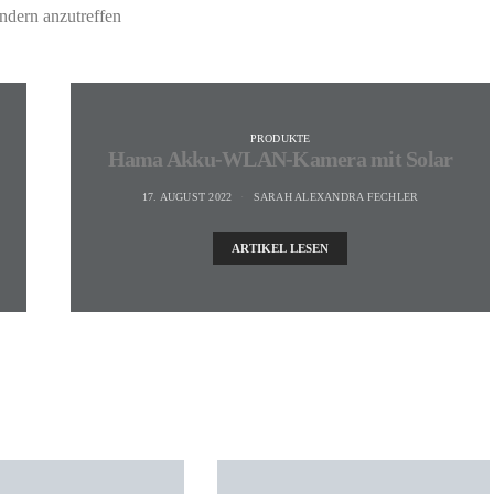
dern anzutreffen
PRODUKTE
Hama Akku-WLAN-Kamera mit Solar
17. AUGUST 2022
SARAH ALEXANDRA FECHLER
ARTIKEL LESEN