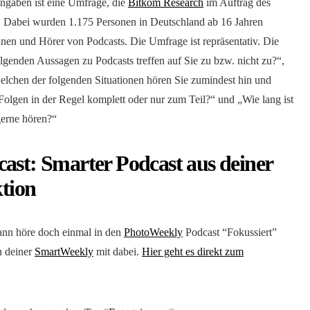
ngaben ist eine Umfrage, die
Bitkom Research
im Auftrag des
. Dabei wurden 1.175 Personen in Deutschland ab 16 Jahren
nnen und Hörer von Podcasts. Die Umfrage ist repräsentativ. Die
olgenden Aussagen zu Podcasts treffen auf Sie zu bzw. nicht zu?“,
elchen der folgenden Situationen hören Sie zumindest hin und
olgen in der Regel komplett oder nur zum Teil?“ und „Wie lang ist
gerne hören?“
ast: Smarter Podcast aus deiner
tion
Dann höre doch einmal in den
PhotoWeekly
Podcast “Fokussiert”
n deiner
SmartWeekly
mit dabei.
Hier geht es direkt zum