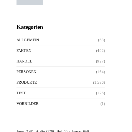
Kategorien
ALLGEMEIN
(63)
FAKTEN
(492)
HANDEL
(927)
PERSONEN
(164)
PRODUKTE
(1.586)
TEST
(126)
VORBILDER
(1)
Apps
(128)
Audio
(370)
Bad
(73)
Beurer
(64)