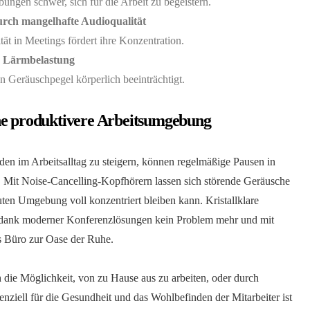
bungen schwer, sich für die Arbeit zu begeistern.
rch mangelhafte Audioqualität
ät in Meetings fördert ihre Konzentration.
h Lärmbelastung
n Geräuschpegel körperlich beeinträchtigt.
ne produktivere Arbeitsumgebung
en im Arbeitsalltag zu steigern, können regelmäßige Pausen in
Mit Noise-Cancelling-Kopfhörern lassen sich störende Geräusche
uten Umgebung voll konzentriert bleiben kann. Kristallklare
t dank moderner Konferenzlösungen kein Problem mehr und mit
s Büro zur Oase der Ruhe.
ch die Möglichkeit, von zu Hause aus zu arbeiten, oder durch
senziell für die Gesundheit und das Wohlbefinden der Mitarbeiter ist