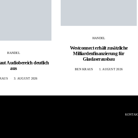
HANDEL
Westconnect erhält zusätzliche
Milliardenfinanzierung für
HANDEL
Glasfaserausbau
aut Audiobereich deutlich
aus
BEN KRAUS
1. AUGUST 2026
RAUS
3. AUGUST 2026
KONTAK