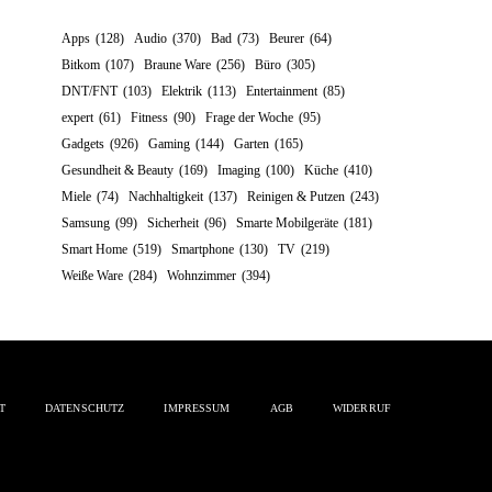
Apps
(128)
Audio
(370)
Bad
(73)
Beurer
(64)
Bitkom
(107)
Braune Ware
(256)
Büro
(305)
DNT/FNT
(103)
Elektrik
(113)
Entertainment
(85)
expert
(61)
Fitness
(90)
Frage der Woche
(95)
Gadgets
(926)
Gaming
(144)
Garten
(165)
Gesundheit & Beauty
(169)
Imaging
(100)
Küche
(410)
Miele
(74)
Nachhaltigkeit
(137)
Reinigen & Putzen
(243)
Samsung
(99)
Sicherheit
(96)
Smarte Mobilgeräte
(181)
Smart Home
(519)
Smartphone
(130)
TV
(219)
Weiße Ware
(284)
Wohnzimmer
(394)
T
DATENSCHUTZ
IMPRESSUM
AGB
WIDERRUF