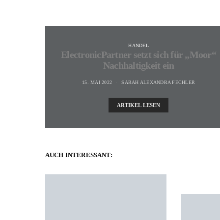
HANDEL
ElectronicPartner setzt sich für „Moor“
Nachhaltigkeit ein
15. MAI 2022
SARAH ALEXANDRA FECHLER
ARTIKEL LESEN
AUCH INTERESSANT: