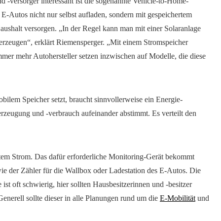
d -versorger interessant ist die sogenannte Vehicle-to-Home-
E-Autos nicht nur selbst aufladen, sondern mit gespeichertem
aushalt versorgen. „In der Regel kann man mit einer Solaranlage
 erzeugen“, erklärt Riemensperger. „Mit einem Stromspeicher
mer mehr Autohersteller setzen inzwischen auf Modelle, die diese
ilem Speicher setzt, braucht sinnvollerweise ein Energie-
eugung und -verbrauch aufeinander abstimmt. Es verteilt den
gtem Strom. Das dafür erforderliche Monitoring-Gerät bekommt
ie der Zähler für die Wallbox oder Ladestation des E-Autos. Die
ist oft schwierig, hier sollten Hausbesitzerinnen und -besitzer
enerell sollte dieser in alle Planungen rund um die
E-Mobilität
und