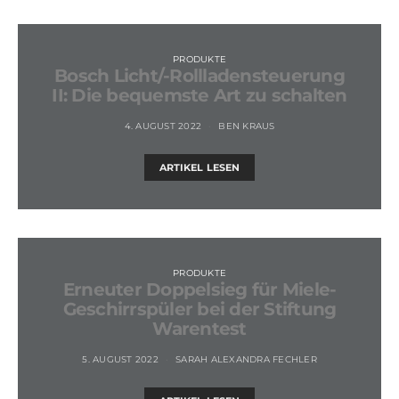
PRODUKTE
Bosch Licht/-Rollladensteuerung
II: Die bequemste Art zu schalten
4. AUGUST 2022
BEN KRAUS
ARTIKEL LESEN
PRODUKTE
Erneuter Doppelsieg für Miele-
Geschirrspüler bei der Stiftung
Warentest
5. AUGUST 2022
SARAH ALEXANDRA FECHLER