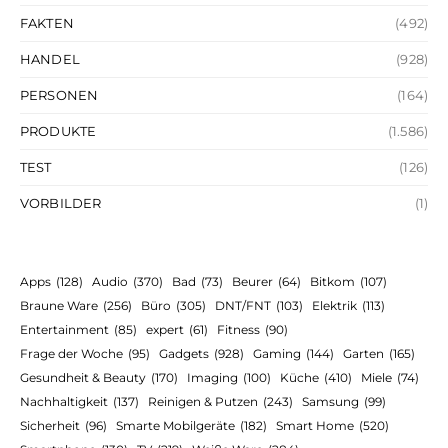
FAKTEN
(492)
HANDEL
(928)
PERSONEN
(164)
PRODUKTE
(1.586)
TEST
(126)
VORBILDER
(1)
Apps
(128)
Audio
(370)
Bad
(73)
Beurer
(64)
Bitkom
(107)
Braune Ware
(256)
Büro
(305)
DNT/FNT
(103)
Elektrik
(113)
Entertainment
(85)
expert
(61)
Fitness
(90)
Frage der Woche
(95)
Gadgets
(928)
Gaming
(144)
Garten
(165)
Gesundheit & Beauty
(170)
Imaging
(100)
Küche
(410)
Miele
(74)
Nachhaltigkeit
(137)
Reinigen & Putzen
(243)
Samsung
(99)
Sicherheit
(96)
Smarte Mobilgeräte
(182)
Smart Home
(520)