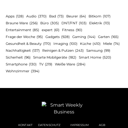
Apps
(128)
Audio
(370)
Bad
(73)
Beurer
(64)
Bitkom
(107)
Braune Ware
(256)
Büro
(305)
DNT/FNT
(103)
Elektrik
(113)
Entertainment
(85)
expert
(61)
Fitness
(90)
Frage der Woche
(95)
Gadgets
(928)
Gaming
(144)
Garten
(165)
Gesundheit & Beauty
(170)
Imaging
(100)
Küche
(410)
Miele
(74)
Nachhaltigkeit
(137)
Reinigen & Putzen
(243)
Samsung
(99)
Sicherheit
(96)
Smarte Mobilgeräte
(182)
Smart Home
(520)
Smartphone
(130)
TV
(219)
Weiße Ware
(284)
Wohnzimmer
(394)
KONTAKT
DATENSCHUTZ
IMPRESSUM
AGB