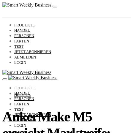
PRODUKTE
HANDEL
PERSONEN
FAKTEN
TEST
JETZT ABONNIEREN
ABMELDEN
LOGIN
PRODUKTE
HANDEL
PRODUKTE
PERSONEN
FAKTEN
TEST
AnkerMake M5
JETZT ABONNIEREN
ABMELDEN
LOGIN
erreicht Marktreife: