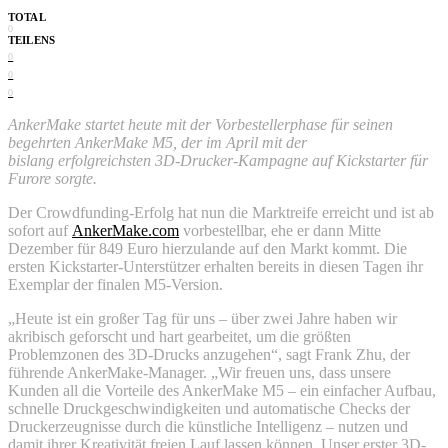
TOTAL
0
TEILENS
0
0
0
AnkerMake startet heute mit der Vorbestellerphase für seinen
begehrten AnkerMake M5, der im April mit der
bislang erfolgreichsten 3D-Drucker-Kampagne auf Kickstarter für
Furore sorgte.
Der Crowdfunding-Erfolg hat nun die Marktreife erreicht und ist ab
sofort auf
AnkerMake.com
vorbestellbar, ehe er dann Mitte
Dezember für 849 Euro hierzulande auf den Markt kommt. Die
ersten Kickstarter-Unterstützer erhalten bereits in diesen Tagen ihr
Exemplar der finalen M5-Version.
„Heute ist ein großer Tag für uns – über zwei Jahre haben wir
akribisch geforscht und hart gearbeitet, um die größten
Problemzonen des 3D-Drucks anzugehen“, sagt Frank Zhu, der
führende AnkerMake-Manager. „Wir freuen uns, dass unsere
Kunden all die Vorteile des AnkerMake M5 – ein einfacher Aufbau,
schnelle Druckgeschwindigkeiten und automatische Checks der
Druckerzeugnisse durch die künstliche Intelligenz – nutzen und
damit ihrer Kreativität freien Lauf lassen können. Unser erster 3D-