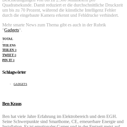
Quadratsekunde. Damit reduziert er die durchschnittliche Druckzeit
um bis zu 70 Prozent, während die künstliche Intelligenz Fehler
durch die eingebaute Kamera erkennt und Fehldrucke verhindert.
Mehr smarte News zum Thema gibt es auch in der Rubrik
“
Gadgets
“.
TOTAL
0
TEILENS
TEILEN
0
TWEET
0
PIN IT
0
Schlagwörter
GADGETS
Ben Kraus
Ben hat viele Jahre Erfahrung im Elektrobereich und dem EGH.
Seine Schwerpunkte sind Smarthome, CE, erneuerbare Energie und
Installation. Er ist emotionaler Gamer und in der Freizeit meist auf