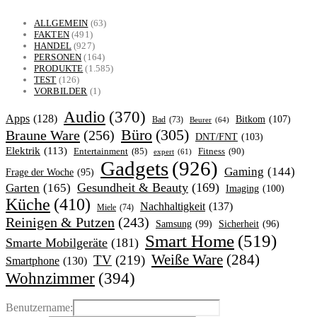
ALLGEMEIN
(63)
FAKTEN
(491)
HANDEL
(927)
PERSONEN
(164)
PRODUKTE
(1.585)
TEST
(126)
VORBILDER
(1)
Audio
(370)
Apps
(128)
Bitkom
(107)
Bad
(73)
Beurer
(64)
Büro
(305)
Braune Ware
(256)
DNT/FNT
(103)
Elektrik
(113)
Fitness
(90)
Entertainment
(85)
expert
(61)
Gadgets
(926)
Gaming
(144)
Frage der Woche
(95)
Garten
(165)
Gesundheit & Beauty
(169)
Imaging
(100)
Küche
(410)
Nachhaltigkeit
(137)
Miele
(74)
Reinigen & Putzen
(243)
Samsung
(99)
Sicherheit
(96)
Smart Home
(519)
Smarte Mobilgeräte
(181)
Weiße Ware
(284)
TV
(219)
Smartphone
(130)
Wohnzimmer
(394)
Benutzername: