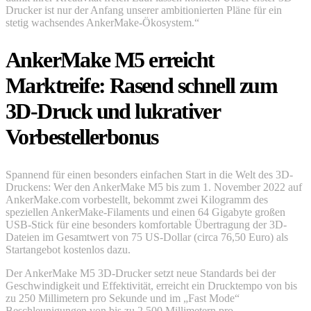
Drucker ist nur der Anfang unserer ambitionierten Pläne für ein
stetig wachsendes AnkerMake-Ökosystem.“
AnkerMake M5 erreicht
Marktreife: Rasend schnell zum
3D-Druck und lukrativer
Vorbestellerbonus
Spannend für einen besonders einfachen Start in die Welt des 3D-
Druckens: Wer den AnkerMake M5 bis zum 1. November 2022 auf
AnkerMake.com vorbestellt, bekommt zwei Kilogramm des
speziellen AnkerMake-Filaments und einen 64 Gigabyte großen
USB-Stick für eine besonders komfortable Übertragung der 3D-
Dateien im Gesamtwert von 75 US-Dollar (circa 76,50 Euro) als
Startangebot kostenlos dazu.
Der AnkerMake M5 3D-Drucker setzt neue Standards bei der
Geschwindigkeit und Effektivität, erreicht ein Drucktempo von bis
zu 250 Millimetern pro Sekunde und im „Fast Mode“
Beschleunigungen von bis zu 2.500 Millimetern pro