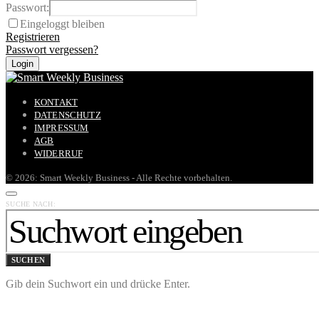
Passwort:
Eingeloggt bleiben
Registrieren
Passwort vergessen?
KONTAKT
DATENSCHUTZ
IMPRESSUM
AGB
WIDERRUF
© 2026: Smart Weekly Business - Alle Rechte vorbehalten.
SUCHE NACH:
SUCHEN
Gib dein Suchwort ein und drücke Enter.