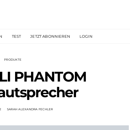
N
TEST
JETZT ABONNIEREN
LOGIN
PRODUKTE
LI PHANTOM
autsprecher
2
SARAH ALEXANDRA FECHLER