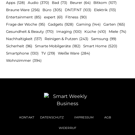
Apps
(128)
Audio
(370)
Bad
(73)
Beurer
(64)
Bitkom
(107)
Braune Ware
(256)
Büro
(305)
DNT/FNT
(103)
Elektrik
(113)
Entertainment
(85)
expert
(61)
Fitness
(90)
Frage der Woche
(95)
Gadgets
(928)
Gaming
(144)
Garten
(165)
Gesundheit & Beauty
(170)
Imaging
(100)
Küche
(410)
Miele
(74)
Nachhaltigkeit
(137)
Reinigen & Putzen
(243)
Samsung
(99)
Sicherheit
(96)
Smarte Mobilgeräte
(182)
Smart Home
(520)
Smartphone
(130)
TV
(219)
Weiße Ware
(284)
Wohnzimmer
(394)
KONTAKT
DATENSCHUTZ
IMPRESSUM
AGB
WIDERRUF