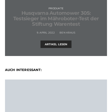
PRODUKTE
Husqvarna Automower 305:
Testsieger im Mähroboter-Test der
Stiftung Warentest
9. APRIL 2022
BEN KRAUS
ARTIKEL LESEN
AUCH INTERESSANT: