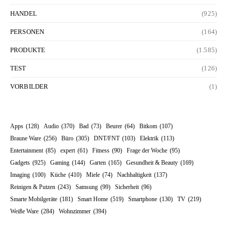
HANDEL
(925)
PERSONEN
(164)
PRODUKTE
(1.585)
TEST
(126)
VORBILDER
(1)
Apps
(128)
Audio
(370)
Bad
(73)
Beurer
(64)
Bitkom
(107)
Braune Ware
(256)
Büro
(305)
DNT/FNT
(103)
Elektrik
(113)
Entertainment
(85)
expert
(61)
Fitness
(90)
Frage der Woche
(95)
Gadgets
(925)
Gaming
(144)
Garten
(165)
Gesundheit & Beauty
(169)
Imaging
(100)
Küche
(410)
Miele
(74)
Nachhaltigkeit
(137)
Reinigen & Putzen
(243)
Samsung
(99)
Sicherheit
(96)
Smarte Mobilgeräte
(181)
Smart Home
(519)
Smartphone
(130)
TV
(219)
Weiße Ware
(284)
Wohnzimmer
(394)