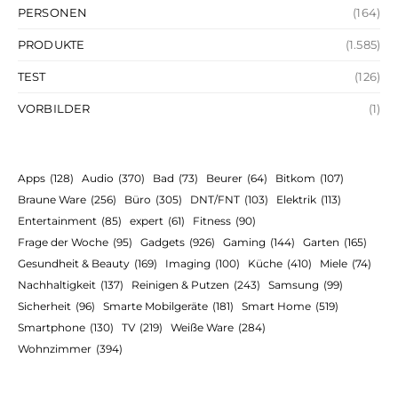
PERSONEN
(164)
PRODUKTE
(1.585)
TEST
(126)
VORBILDER
(1)
Apps
(128)
Audio
(370)
Bad
(73)
Beurer
(64)
Bitkom
(107)
Braune Ware
(256)
Büro
(305)
DNT/FNT
(103)
Elektrik
(113)
Entertainment
(85)
expert
(61)
Fitness
(90)
Frage der Woche
(95)
Gadgets
(926)
Gaming
(144)
Garten
(165)
Gesundheit & Beauty
(169)
Imaging
(100)
Küche
(410)
Miele
(74)
Nachhaltigkeit
(137)
Reinigen & Putzen
(243)
Samsung
(99)
Sicherheit
(96)
Smarte Mobilgeräte
(181)
Smart Home
(519)
Smartphone
(130)
TV
(219)
Weiße Ware
(284)
Wohnzimmer
(394)