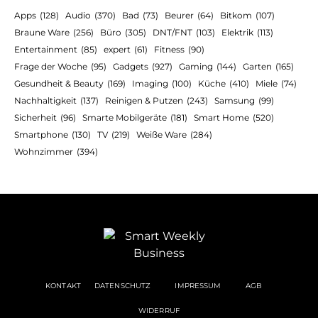
Apps
(128)
Audio
(370)
Bad
(73)
Beurer
(64)
Bitkom
(107)
Braune Ware
(256)
Büro
(305)
DNT/FNT
(103)
Elektrik
(113)
Entertainment
(85)
expert
(61)
Fitness
(90)
Frage der Woche
(95)
Gadgets
(927)
Gaming
(144)
Garten
(165)
Gesundheit & Beauty
(169)
Imaging
(100)
Küche
(410)
Miele
(74)
Nachhaltigkeit
(137)
Reinigen & Putzen
(243)
Samsung
(99)
Sicherheit
(96)
Smarte Mobilgeräte
(181)
Smart Home
(520)
Smartphone
(130)
TV
(219)
Weiße Ware
(284)
Wohnzimmer
(394)
KONTAKT
DATENSCHUTZ
IMPRESSUM
AGB
WIDERRUF