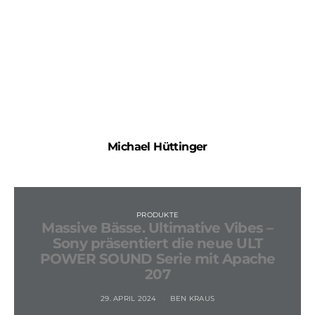
Michael Hüttinger
PRODUKTE
Massive Bässe. Ultimative Vibes –
Sony präsentiert die neue ULT
POWER SOUND Serie mit Apache
207
29. APRIL 2024
BEN KRAUS