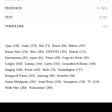
PRODUKTE
(1.585)
TEST
(126)
VORBILDER
(1)
Apps
(128)
Audio
(370)
Bad
(73)
Beurer
(64)
Bitkom
(107)
Braune Ware
(256)
Büro
(305)
DNT/FNT
(103)
Elektrik
(113)
Entertainment
(85)
expert
(61)
Fitness
(90)
Frage der Woche
(95)
Gadgets
(926)
Gaming
(144)
Garten
(165)
Gesundheit & Beauty
(169)
Imaging
(100)
Küche
(410)
Miele
(74)
Nachhaltigkeit
(137)
Reinigen & Putzen
(243)
Samsung
(99)
Sicherheit
(96)
Smarte Mobilgeräte
(181)
Smart Home
(519)
Smartphone
(130)
TV
(219)
Weiße Ware
(284)
Wohnzimmer
(394)