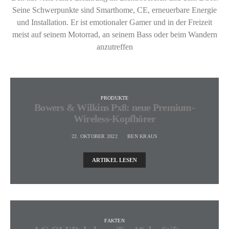
Seine Schwerpunkte sind Smarthome, CE, erneuerbare Energie
und Installation. Er ist emotionaler Gamer und in der Freizeit
meist auf seinem Motorrad, an seinem Bass oder beim Wandern
anzutreffen
PRODUKTE
Bowers & Wilkins Px8: neue Premium-
Wireless-Kopfhörer
22. OKTOBER 2022
BEN KRAUS
ARTIKEL LESEN
FAKTEN