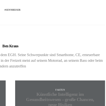
SENNHEISER
Ben Kraus
nd dem EGH. Seine Schwerpunkte sind Smarthome, CE, erneuerbare
 in der Freizeit meist auf seinem Motorrad, an seinem Bass oder beim
dern anzutreffen
FAKTEN
Künstliche Intelligenz im
Gesundheitswesen – große Chancen,
neue Risiken