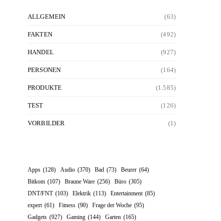
ALLGEMEIN
(63)
FAKTEN
(492)
HANDEL
(927)
PERSONEN
(164)
PRODUKTE
(1.585)
TEST
(126)
VORBILDER
(1)
Apps
(128)
Audio
(370)
Bad
(73)
Beurer
(64)
Bitkom
(107)
Braune Ware
(256)
Büro
(305)
DNT/FNT
(103)
Elektrik
(113)
Entertainment
(85)
expert
(61)
Fitness
(90)
Frage der Woche
(95)
Gadgets
(927)
Gaming
(144)
Garten
(165)