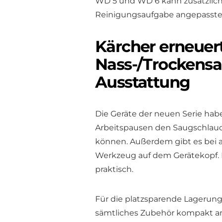
WD 5 und WD 6 kann zusätzlich d
Reinigungsaufgabe angepasstes 
Kärcher erneuert
Nass-/Trockensa
Ausstattung
Die Geräte der neuen Serie habe
Arbeitspausen den Saugschlauch
können. Außerdem gibt es bei a
Werkzeug auf dem Gerätekopf. Da
praktisch.
Für die platzsparende Lagerung 
sämtliches Zubehör kompakt am