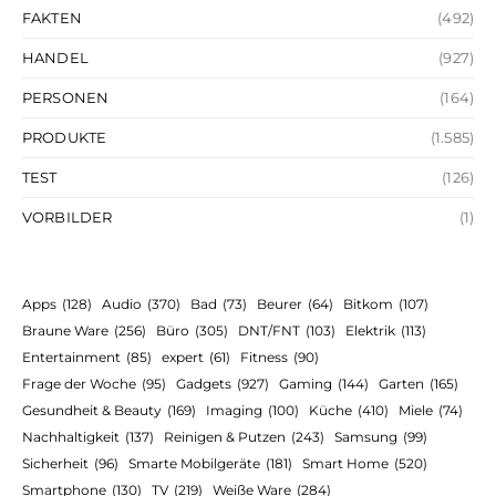
FAKTEN
(492)
HANDEL
(927)
PERSONEN
(164)
PRODUKTE
(1.585)
TEST
(126)
VORBILDER
(1)
Apps
(128)
Audio
(370)
Bad
(73)
Beurer
(64)
Bitkom
(107)
Braune Ware
(256)
Büro
(305)
DNT/FNT
(103)
Elektrik
(113)
Entertainment
(85)
expert
(61)
Fitness
(90)
Frage der Woche
(95)
Gadgets
(927)
Gaming
(144)
Garten
(165)
Gesundheit & Beauty
(169)
Imaging
(100)
Küche
(410)
Miele
(74)
Nachhaltigkeit
(137)
Reinigen & Putzen
(243)
Samsung
(99)
Sicherheit
(96)
Smarte Mobilgeräte
(181)
Smart Home
(520)
Smartphone
(130)
TV
(219)
Weiße Ware
(284)