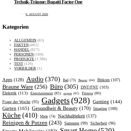
Technik-Träume: Bugatti Factor One
6. AUGUST 2026
Kategorien
ALLGEMEIN
(63)
FAKTEN
(492)
HANDEL
(927)
PERSONEN
(164)
PRODUKTE
(1.586)
TEST
(126)
VORBILDER
(1)
Audio
(370)
Apps
(128)
Bitkom
(107)
Bad
(73)
Beurer
(64)
Büro
(305)
Braune Ware
(256)
DNT/FNT
(103)
Elektrik
(113)
Fitness
(90)
Entertainment
(85)
expert
(61)
Gadgets
(928)
Gaming
(144)
Frage der Woche
(95)
Garten
(165)
Gesundheit & Beauty
(170)
Imaging
(100)
Küche
(410)
Nachhaltigkeit
(137)
Miele
(74)
Reinigen & Putzen
(243)
Samsung
(99)
Sicherheit
(96)
Smart Home
(520)
Smarte Mobilgeräte
(182)