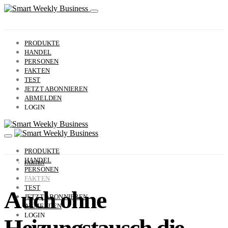
PRODUKTE
HANDEL
PERSONEN
FAKTEN
TEST
JETZT ABONNIEREN
ABMELDEN
LOGIN
PRODUKTE
HANDEL
FAKTEN
PERSONEN
FAKTEN
TEST
Auch ohne
JETZT ABONNIEREN
ABMELDEN
LOGIN
Heizungstausch die