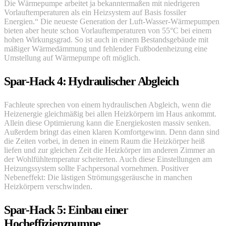
Die Wärmepumpe arbeitet ja bekanntermaßen mit niedrigeren
Vorlauftemperaturen als ein Heizsystem auf Basis fossiler
Energien.“ Die neueste Generation der Luft-Wasser-Wärmepumpen
bieten aber heute schon Vorlauftemperaturen von 55°C bei einem
hohen Wirkungsgrad. So ist auch in einem Bestandsgebäude mit
mäßiger Wärmedämmung und fehlender Fußbodenheizung eine
Umstellung auf Wärmepumpe oft möglich.
Spar-Hack 4: Hydraulischer Abgleich
Fachleute sprechen von einem hydraulischen Abgleich, wenn die
Heizenergie gleichmäßig bei allen Heizkörpern im Haus ankommt.
Allein diese Optimierung kann die Energiekosten massiv senken.
Außerdem bringt das einen klaren Komfortgewinn. Denn dann sind
die Zeiten vorbei, in denen in einem Raum die Heizkörper heiß
liefen und zur gleichen Zeit die Heizkörper im anderen Zimmer an
der Wohlfühltemperatur scheiterten. Auch diese Einstellungen am
Heizungssystem sollte Fachpersonal vornehmen. Positiver
Nebeneffekt: Die lästigen Strömungsgeräusche in manchen
Heizkörpern verschwinden.
Spar-Hack 5: Einbau einer
Hocheffizienzpumpe