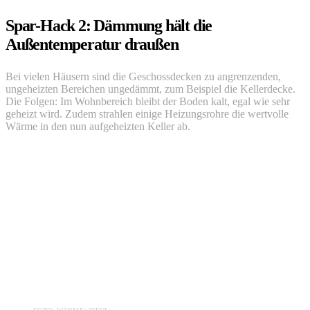
Spar-Hack 2: Dämmung hält die
Außentemperatur draußen
Bei vielen Häusern sind die Geschossdecken zu angrenzenden,
ungeheizten Bereichen ungedämmt, zum Beispiel die Kellerdecke.
Die Folgen: Im Wohnbereich bleibt der Boden kalt, egal wie sehr
geheizt wird. Zudem strahlen einige Heizungsrohre die wertvolle
Wärme in den nun aufgeheizten Keller ab.