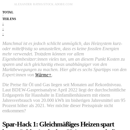
ALEXANDER RATHS/STOCK.ADOBE.COM
TOTAL
0
TEILENS
0
0
0
Manchmal ist es jedoch schlicht unmöglich, das Heizsystem kurz-
oder mittelfristig so umzustellen, dass es keine fossilen Energien
mehr verwendet. Trotzdem können vor allem
Eigenheimbesitzer:innen vieles tun, um an diesem Punkt Kosten zu
sparen und sich gleichzeitig etwas unabhängiger von den
Marktbewegungen zu machen. Hier gibt es sechs Spartipps von den
Expert:innen von
Wärme+
.
Die Preise für Öl und Gas liegen seit Monaten auf Rekordniveau.
Laut BDEW-Gaspreisanalyse April 2022 liegt der durchschnittliche
Erdgaspreis für Haushalte in Einfamilienhäusern
mit einem
Jahresverbrauch von 20.000 kWh im bisherigen Jahresmittel um 95
Prozent höher als 2021. Wer möchte dieser Preisspirale nicht
entkommen?
Spar-Hack 1: Gleichmäßiges Heizen spart