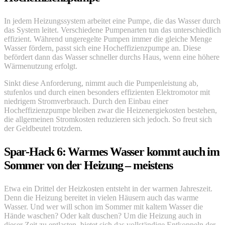
In jedem Heizungssystem arbeitet eine Pumpe, die das Wasser durch
das System leitet. Verschiedene Pumpenarten tun das unterschiedlich
effizient. Während ungeregelte Pumpen immer die gleiche Menge
Wasser fördern, passt sich eine Hocheffizienzpumpe an. Diese
befördert dann das Wasser schneller durchs Haus, wenn eine höhere
Wärmenutzung erfolgt.
Sinkt diese Anforderung, nimmt auch die Pumpenleistung ab,
stufenlos und durch einen besonders effizienten Elektromotor mit
niedrigem Stromverbrauch. Durch den Einbau einer
Hocheffizienzpumpe bleiben zwar die Heizenergiekosten bestehen,
die allgemeinen Stromkosten reduzieren sich jedoch. So freut sich
der Geldbeutel trotzdem.
Spar-Hack 6: Warmes Wasser kommt auch im
Sommer von der Heizung – meistens
Etwa ein Drittel der Heizkosten entsteht in der warmen Jahreszeit.
Denn die Heizung bereitet in vielen Häusern auch das warme
Wasser. Und wer will schon im Sommer mit kaltem Wasser die
Hände waschen? Oder kalt duschen? Um die Heizung auch in
dieser Zeit zu entlasten, bietet sich das vollständige Entkoppeln der