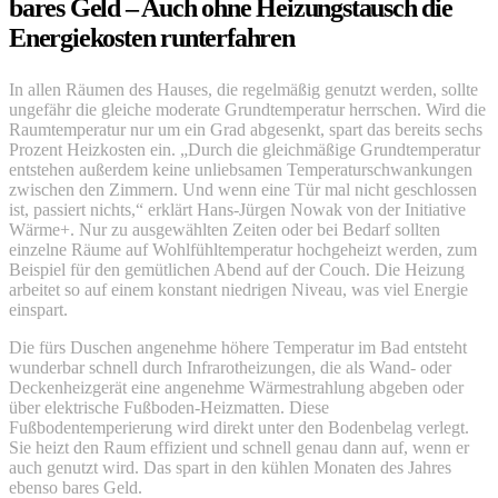
bares Geld – Auch ohne Heizungstausch die
Energiekosten runterfahren
In allen Räumen des Hauses, die regelmäßig genutzt werden, sollte
ungefähr die gleiche moderate Grundtemperatur herrschen. Wird die
Raumtemperatur nur um ein Grad abgesenkt, spart das bereits sechs
Prozent Heizkosten ein. „Durch die gleichmäßige Grundtemperatur
entstehen außerdem keine unliebsamen Temperaturschwankungen
zwischen den Zimmern. Und wenn eine Tür mal nicht geschlossen
ist, passiert nichts,“ erklärt Hans-Jürgen Nowak von der Initiative
Wärme+. Nur zu ausgewählten Zeiten oder bei Bedarf sollten
einzelne Räume auf Wohlfühltemperatur hochgeheizt werden, zum
Beispiel für den gemütlichen Abend auf der Couch. Die Heizung
arbeitet so auf einem konstant niedrigen Niveau, was viel Energie
einspart.
Die fürs Duschen angenehme höhere Temperatur im Bad entsteht
wunderbar schnell durch Infrarotheizungen, die als Wand- oder
Deckenheizgerät eine angenehme Wärmestrahlung abgeben oder
über elektrische Fußboden-Heizmatten. Diese
Fußbodentemperierung wird direkt unter den Bodenbelag verlegt.
Sie heizt den Raum effizient und schnell genau dann auf, wenn er
auch genutzt wird. Das spart in den kühlen Monaten des Jahres
ebenso bares Geld.