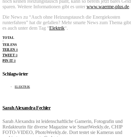
noch keinen Heizungstausch plant, kann so bereits jetzt bares Geld
sparen. Weitere Informationen gibt es unter
www.waerme-plus.de
.
Die News zu “Auch ohne Heizungstausch die Energiekosten
runterfahren” hat dir gefallen? Mehr smarte News zum Thema gibt
es auch unter dem Tag “
Elektrik
“.
TOTAL
0
TEILENS
TEILEN
0
TWEET
0
PIN IT
0
Schlagwörter
ELEKTRIK
Sarah Alexandra Fechler
Sarah Alexandra ist leidenschaftliche Gamerin, Fotografin und
Redakteurin für diverse Magazine wie SmartWeekly.de, CHIP
FOTO-VIDEO, PhotoWeekly.de. Dort testet sie Kameras und