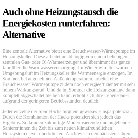
Auch ohne Heizungstausch die
Energiekosten runterfahren:
Alternative
Eine zentrale Alternative bietet eine Brauchwasser-Wärmepumpe im
Heizungskeller. Diese arbeitet unabhängig von einem beliebigen
zentralen Gas- oder Öl-Wärmeerzeuger und übernimmt das ganze
Jahr über die Warmwasserversorgung. Im Winter wird der warmen
Umgebungsluft im Heizungskeller die Wärmeenergie entzogen. Im
Sommer, bei angenehmen Außentemperaturen, arbeitet eine
Brauchwasser-Wärmepumpe zudem noch energieeffizienter mit sehr
hohem Wirkungsgrad. Und da im Sommer die Heizungsanlage dann
komplett abgeschaltet bleiben kann, erhöht sich ihre Lebensdauer
aufgrund der geringeren Betriebsstunden deutlich.
Jeder einzelne der Spar-Hacks birgt ein gewisses Einsparpotenzial.
Durch die Kombination der Hacks potenziert sich jedoch das
Ergebnis. So können zukünftige Modernisierende und angehende
Sanierer:innen die Zeit bis zum neuen klimafreundlichen
Heizsystem clever überbrücken. Auch wer in den nächsten Jahren